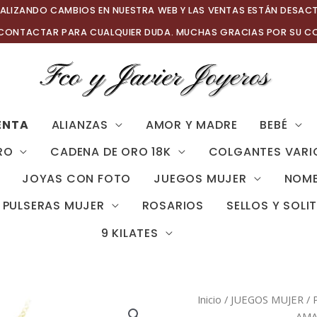
ALIZANDO CAMBIOS EN NUESTRA WEB Y LAS VENTAS ESTÁN DESAC
 CONTACTAR PARA CUALQUIER DUDA. MUCHAS GRACIAS POR SU C
ENTA
ALIANZAS
AMOR Y MADRE
BEBÉ
RO
CADENA DE ORO 18K
COLGANTES VARI
JOYAS CON FOTO
JUEGOS MUJER
NOMB
PULSERAS MUJER
ROSARIOS
SELLOS Y SOLI
9 KILATES
Inicio
/
JUEGOS MUJER
/
AMA