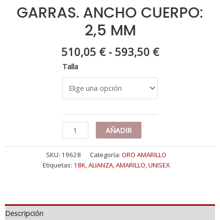
GARRAS. ANCHO CUERPO:
2,5 MM
Rango
510,05
€
-
593,50
€
de
Talla
precios:
desde
510,05 €
hasta
593,50 €
18K
AÑADIR
ALIANZA
ORO
SKU:
19628
Categoría:
ORO AMARILLO
AMARILLO
Etiquetas:
18K
,
ALIANZA
,
AMARILLO
,
UNISEX
CIRCONITAS
BLANCAS
GARRAS.
ANCHO
CUERPO:
Descripción
2,5