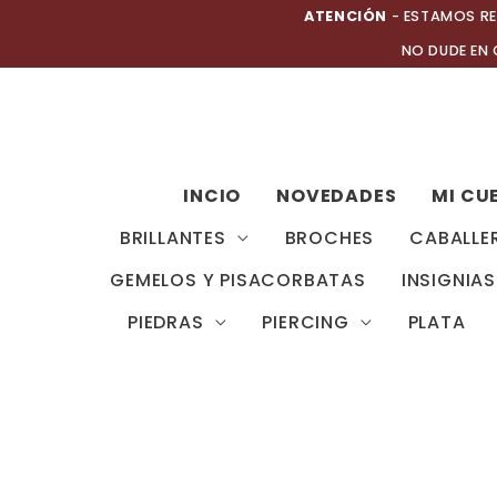
Ir
ATENCIÓN
- ESTAMOS RE
al
NO DUDE EN
contenido
INCIO
NOVEDADES
MI CU
BRILLANTES
BROCHES
CABALLE
GEMELOS Y PISACORBATAS
INSIGNIAS
PIEDRAS
PIERCING
PLATA