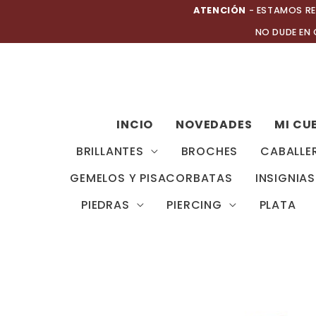
Ir
ATENCIÓN
- ESTAMOS RE
al
NO DUDE EN
contenido
INCIO
NOVEDADES
MI CU
BRILLANTES
BROCHES
CABALLE
GEMELOS Y PISACORBATAS
INSIGNIAS
PIEDRAS
PIERCING
PLATA