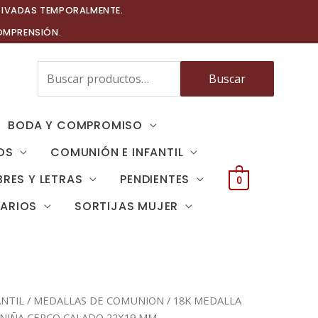
TIVADAS TEMPORALMENTE.
OMPRENSIÓN.
Buscar
Buscar
por:
BODA Y COMPROMISO
OS
COMUNIÓN E INFANTIL
RES Y LETRAS
PENDIENTES
0
TARIOS
SORTIJAS MUJER
NTIL
/
MEDALLAS DE COMUNION
/ 18K MEDALLA
 NIÑA CERCO CALADO 22X19 MM