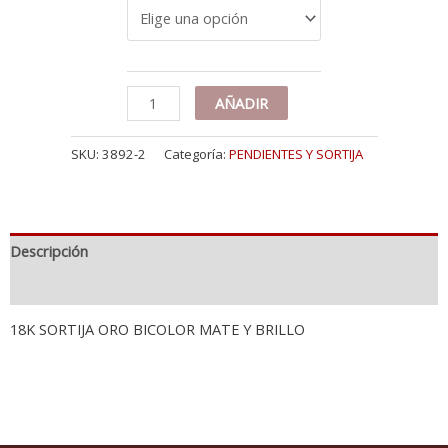
18K
AÑADIR
SORTIJA
ORO
SKU:
3892-2
Categoría:
PENDIENTES Y SORTIJA
BICOLOR
MATE
Y
BRILLO.
ANCHO:
Descripción
11
MM
Información adicional
cantidad
18K SORTIJA ORO BICOLOR MATE Y BRILLO